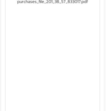
purchases_file_201_38_57_833017.pdf