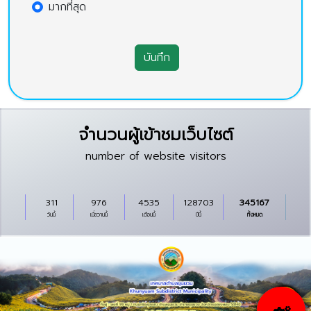
มากที่สุด
บันทึก
จำนวนผู้เข้าชมเว็บไซต์
number of website visitors
311
976
4535
128703
345167
วันนี้
เมื่อวานนี้
เดือนนี้
ปีนี้
ทั้งหมด