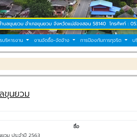
รบริหารงาน
งานจัดซื้อ-จัดจ้าง
การป้องกันการทุจริต
บ
ลขุนยวม
ชื่อ
ุนยวม ประจำปี 2563