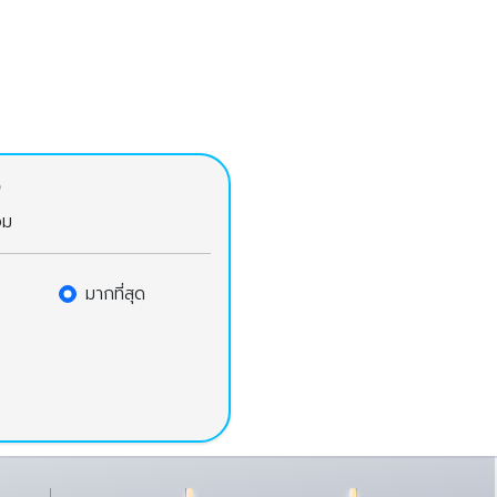
จ
วม
มากที่สุด