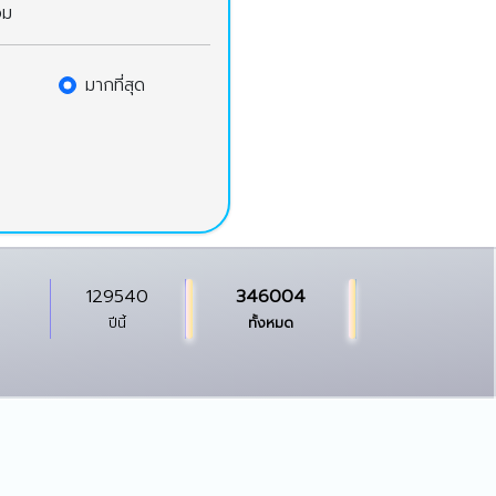
วม
มากที่สุด
129540
346004
ปีนี้
ทั้งหมด