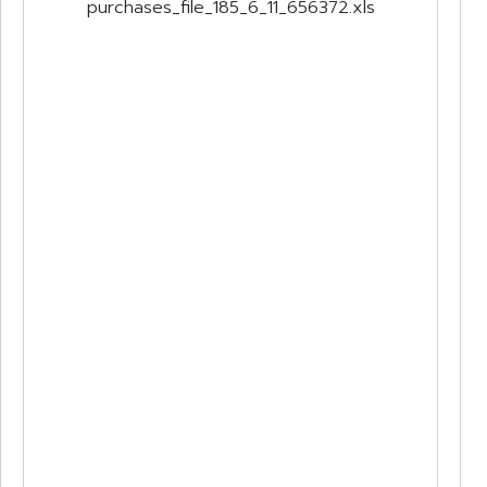
purchases_file_185_6_11_656372.xls