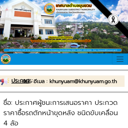
ประกาศ
:
์). 0-53691-466 อีเมล : khunyuam@khunyuam.go.th
ชื่อ: ประกาศผู้ชนะการเสนอราคา ประกวด
ราคาซื้อรถตักหน้าขุดหลัง ชนิดขับเคลื่อน
4 ล้อ